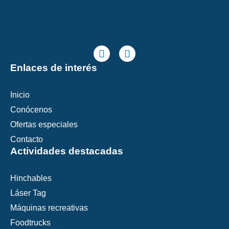
F
I
a
n
c
s
Enlaces de interés
e
t
b
a
o
g
Inicio
o
r
Conócenos
k
a
m
Ofertas especiales
Contacto
Actividades destacadas
Hinchables
Láser Tag
Máquinas recreativas
Foodtrucks