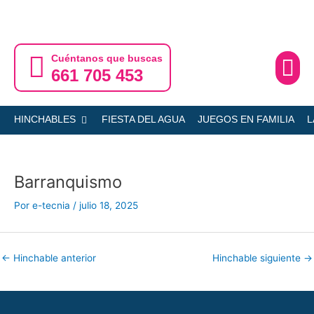
Ir
al
contenido
Cuéntanos que buscas
661 705 453
Ofertas
Servicio
Abrir HINCHABLES
HINCHABLES
FIESTA DEL AGUA
JUEGOS EN FAMILIA
L
Barranquismo
Por
e-tecnia
/
julio 18, 2025
←
Hinchable anterior
Hinchable siguiente
→