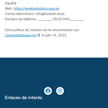
España
Web:
https://enelpatiodetucasa.es
Correo electrónico:
info@
domain.local
Número de teléfono: __________TELEFONO__________
Esta política de cookies se ha sincronizado con
cookiedatabase.org
el julio 14, 2023.
F
I
a
n
c
s
Enlaces de interés
e
t
b
a