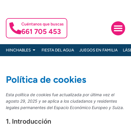
Ir
al
contenido
Cuéntanos que buscas
661 705 453
Ofertas es
Servicios p
Abrir HINCHABLES
HINCHABLES
FIESTA DEL AGUA
JUEGOS EN FAMILIA
LÁS
Política de cookies
Consent
Consent
Consent
Consent
Consent
Consent
Consent
Consent
Consent
Consent
Esta política de cookies fue actualizada por última vez el
to
to
to
to
to
to
to
to
to
to
agosto 29, 2025 y se aplica a los ciudadanos y residentes
service
service
service
service
service
service
service
service
service
service
legales permanentes del Espacio Económico Europeo y Suiza.
wistia
elementor
wordpress
woocommer
google-
wordfence
google-
google-
google-
varios
analytics
fonts
recaptcha
maps
1. Introducción