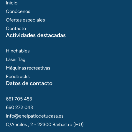
o
g
Inicio
o
r
Conócenos
k
a
m
Ofertas especiales
Contacto
Actividades destacadas
Hinchables
Láser Tag
Máquinas recreativas
Foodtrucks
Datos de contacto
661 705 453
660 272 043
info@enelpatiodetucasa.es
C/Anciles , 2 - 22300 Barbastro (HU)