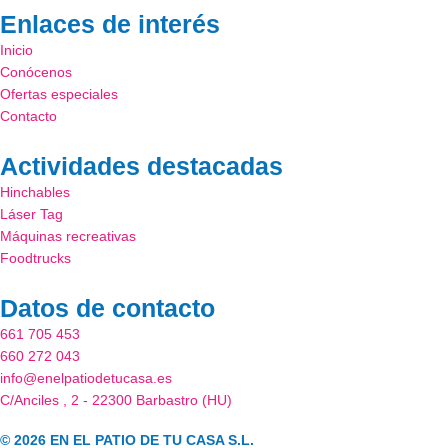
e
t
Enlaces de interés
b
a
Inicio
o
g
Conócenos
o
r
Ofertas especiales
k
a
Contacto
m
Actividades destacadas
Hinchables
Láser Tag
Máquinas recreativas
Foodtrucks
Datos de contacto
661 705 453
660 272 043
info@enelpatiodetucasa.es
C/Anciles , 2 - 22300 Barbastro (HU)
© 2026 EN EL PATIO DE TU CASA S.L.