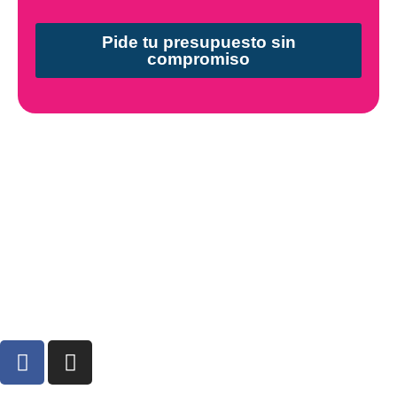
Pide tu presupuesto sin
compromiso
F
I
a
n
c
s