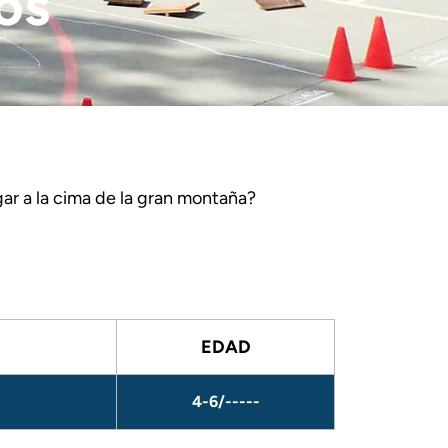
os
ar a la cima de la gran montaña?
EDAD
4-6/-----