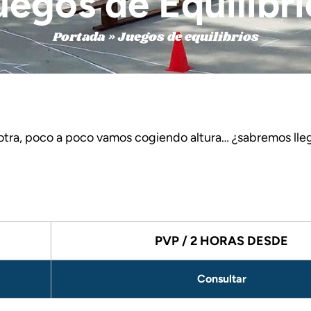
uegos de Equilibri
Portada
»
Juegos de equilibrios
 otra, poco a poco vamos cogiendo altura… ¿sabremos lleg
PVP / 2 HORAS DESDE
Consultar