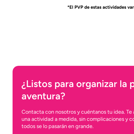
*El PVP de estas actividades va
¿Listos para organizar la
aventura?
Contacta con nosotros y cuéntanos tu idea. Te
una actividad a medida, sin complicaciones y co
todos se lo pasarán en grande.