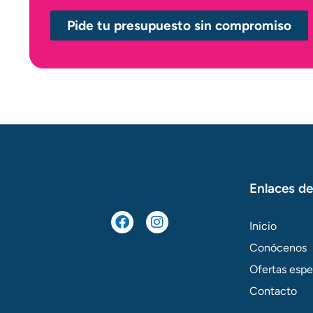
Pide tu presupuesto sin compromiso
Enlaces de
F
I
a
n
Inicio
c
s
e
t
Conócenos
b
a
Ofertas espe
o
g
o
r
Contacto
k
a