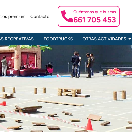
Cuéntanos que buscas
icios premium
Contacto
661 705 453
Ab
S RECREATIVAS
FOODTRUCKS
OTRAS ACTIVIDADES