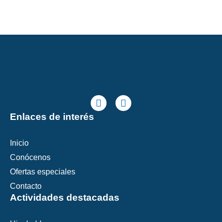
F
I
a
n
c
s
Enlaces de interés
e
t
b
a
o
g
Inicio
o
r
Conócenos
k
a
m
Ofertas especiales
Contacto
Actividades destacadas