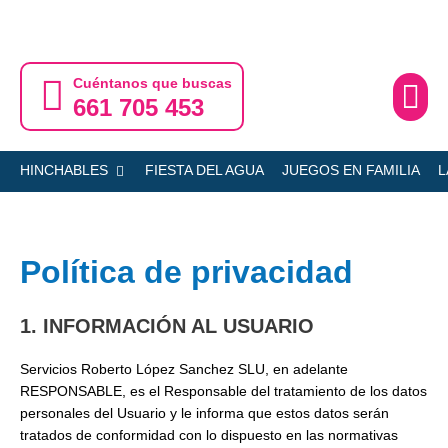
Ir
al
contenido
Cuéntanos que buscas
661 705 453
Ofertas
Servicio
Abrir HINCHABLES
HINCHABLES
FIESTA DEL AGUA
JUEGOS EN FAMILIA
L
Política de privacidad
1. INFORMACIÓN AL USUARIO
Servicios Roberto López Sanchez SLU, en adelante
RESPONSABLE, es el Responsable del tratamiento de los datos
personales del Usuario y le informa que estos datos serán
tratados de conformidad con lo dispuesto en las normativas