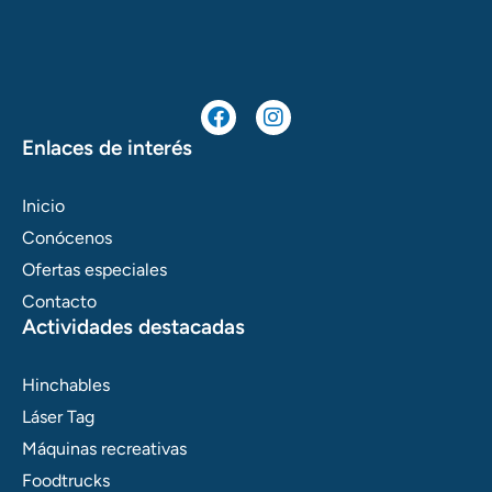
F
I
a
n
c
s
Enlaces de interés
e
t
b
a
o
g
Inicio
o
r
Conócenos
k
a
m
Ofertas especiales
Contacto
Actividades destacadas
Hinchables
Láser Tag
Máquinas recreativas
Foodtrucks