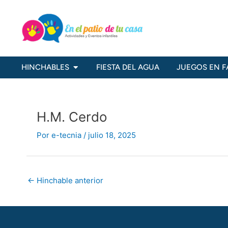
Ir
al
contenido
Abrir HINCHABLES
HINCHABLES
FIESTA DEL AGUA
JUEGOS EN F
H.M. Cerdo
Por
e-tecnia
/
julio 18, 2025
←
Hinchable anterior