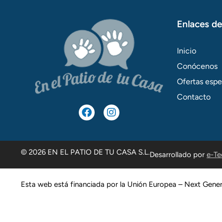
Enlaces de
Inicio
Conócenos
Ofertas espe
Contacto
F
I
a
n
c
s
e
t
b
a
o
g
© 2026 EN EL PATIO DE TU CASA S.L.
Desarrollado por
e-Te
o
r
k
a
m
Esta web está financiada por la Unión Europea – Next Gene