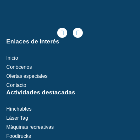
F
I
a
n
c
s
Enlaces de interés
e
t
b
a
o
g
Inicio
o
r
Conócenos
k
a
m
Ofertas especiales
Contacto
Actividades destacadas
Hinchables
Láser Tag
Máquinas recreativas
Foodtrucks