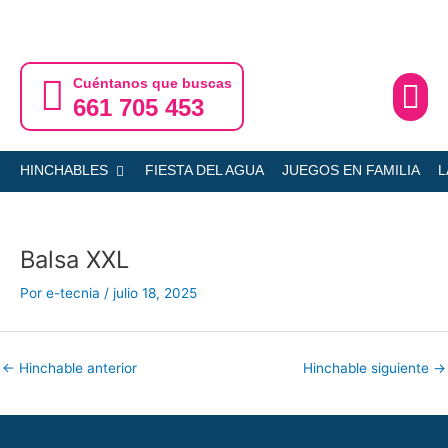
Ir
al
contenido
Cuéntanos que buscas
661 705 453
Ofertas
Servicio
Abrir HINCHABLES
HINCHABLES
FIESTA DEL AGUA
JUEGOS EN FAMILIA
L
Balsa XXL
Por
e-tecnia
/
julio 18, 2025
←
Hinchable anterior
Hinchable siguiente
→