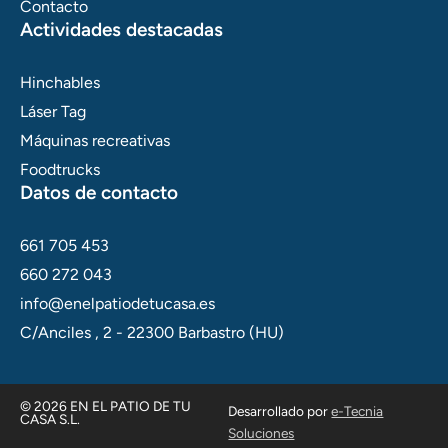
Contacto
Actividades destacadas
Hinchables
Láser Tag
Máquinas recreativas
Foodtrucks
Datos de contacto
661 705 453
660 272 043
info@enelpatiodetucasa.es
C/Anciles , 2 - 22300 Barbastro (HU)
© 2026 EN EL PATIO DE TU
Desarrollado por
e-Tecnia
CASA S.L.
Soluciones