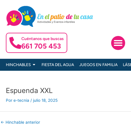
Ir
al
contenido
Cuéntanos que buscas
661 705 453
Ofertas es
Servicios p
Abrir HINCHABLES
HINCHABLES
FIESTA DEL AGUA
JUEGOS EN FAMILIA
LÁS
Espuenda XXL
Por
e-tecnia
/
julio 18, 2025
←
Hinchable anterior